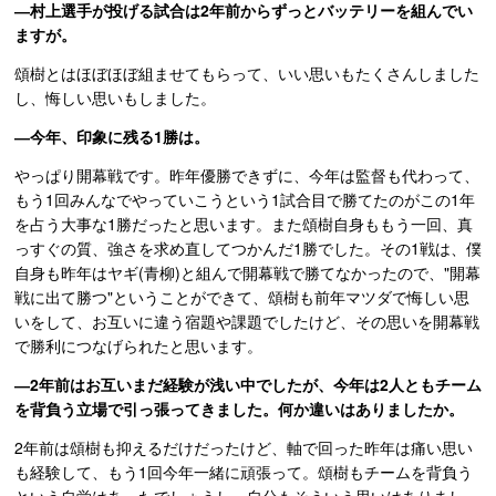
―村上選手が投げる試合は2年前からずっとバッテリーを組んでい
ますが。
頌樹とはほぼほぼ組ませてもらって、いい思いもたくさんしました
し、悔しい思いもしました。
―今年、印象に残る1勝は。
やっぱり開幕戦です。昨年優勝できずに、今年は監督も代わって、
もう1回みんなでやっていこうという1試合目で勝てたのがこの1年
を占う大事な1勝だったと思います。また頌樹自身ももう一回、真
っすぐの質、強さを求め直してつかんだ1勝でした。その1戦は、僕
自身も昨年はヤギ(青柳)と組んで開幕戦で勝てなかったので、"開幕
戦に出て勝つ"ということができて、頌樹も前年マツダで悔しい思
いをして、お互いに違う宿題や課題でしたけど、その思いを開幕戦
で勝利につなげられたと思います。
―2年前はお互いまだ経験が浅い中でしたが、今年は2人ともチーム
を背負う立場で引っ張ってきました。何か違いはありましたか。
2年前は頌樹も抑えるだけだったけど、軸で回った昨年は痛い思い
も経験して、もう1回今年一緒に頑張って。頌樹もチームを背負う