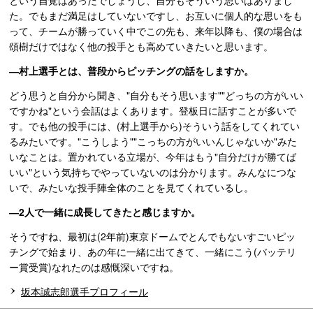
という自覚はあったでしょうし、自分もそういう思いはありまし
た。でもまだ満足はしていないですし、お互いに個人的な思いをも
って、チームが勝っていく中でこの先も、来年以降も、僕の場合は
頌樹だけではなく他の投手とも高めていきたいと思います。
―村上選手とは、普段からピッチングの話をしますか。
どう思うと自分から聞き、"自分もそう思います""どっちの方がいい
ですかね"という会話はよくあります。登板日に話すことが多いで
す。でも他の投手には、(村上選手から)そういう話をしてくれてい
るみたいです。"こうしよう""こっちの方がいいんじゃないか"みた
いなことは。置かれている立場が、今年はもう"自分だけが勝てば
いい"という気持ちでやっていないのは分かります。みんなにつな
いで、みたいな投手陣全体のことを見てくれているし。
―2人で一緒に成長してきたと感じますか。
そうですね、最初は(2年前)東京ドームでとんでもないすごいピッ
チングで始まり、あの年に一緒に出てきて、一緒にこう(バッテリ
ー賞受賞)なれたのは感慨深いですね。
坂本誠志郎選手プロフィール