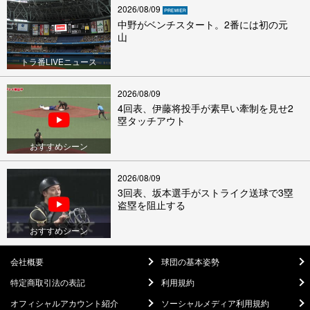
2026/08/09
中野がベンチスタート。2番には初の元
山
トラ番LIVEニュース
2026/08/09
4回表、伊藤将投手が素早い牽制を見せ2
塁タッチアウト
おすすめシーン
2026/08/09
3回表、坂本選手がストライク送球で3塁
盗塁を阻止する
おすすめシーン
会社概要
球団の基本姿勢
特定商取引法の表記
利用規約
オフィシャルアカウント紹介
ソーシャルメディア利用規約