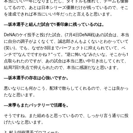
本当にいい一年になりましたし、タイトルも獲れて、チームも優勝
してるので。あとは日本シリーズ優勝だけが残っているので、そこ
を達成できれば本当にいい1年だったと言えると思います。
―坂本選手と組んだ試合で1番印象に残っているのは。
DeNAのケイ投手と投げた試合。(7月4日DeNA戦)あの試合は、本当
に自分の調子がよくなくて、誠志郎さんもよくないとわかっていて
(笑い)。でも、なぜか3回までパーフェクトに抑えられていて、ベ
ンチで"なんでですかね？"って。"逆に怖いな"みたいな。そこから1
点取られたのですが、あの試合は本当に悪い中引き出してくれて、
結局7回1失点で抑えられたので、本当に感謝だなと思います。
―坂本選手の存在は心強いですか。
悪いなりにも何かこう、配球で散らしてくれるので、そこは良かっ
たなと思います。
―来季もまたバッテリーで活躍を。
そうですね。また組めると思っているので、しっかり言う通りに投
げたいなと思います。
村上頌樹選手プロフィール