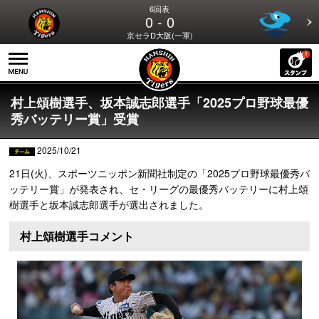
6回表
0 - 0
京セラD大阪(一軍)
村上頌樹選手、坂本誠志郎選手「2025プロ野球最優
秀バッテリー賞」受賞
2025/10/21
21日(火)、スポーツニッポン新聞社制定の「2025プロ野球最優秀バ
ッテリー賞」が発表され、セ・リーグの最優秀バッテリーに村上頌
樹選手と坂本誠志郎選手が選出されました。
村上頌樹選手コメント