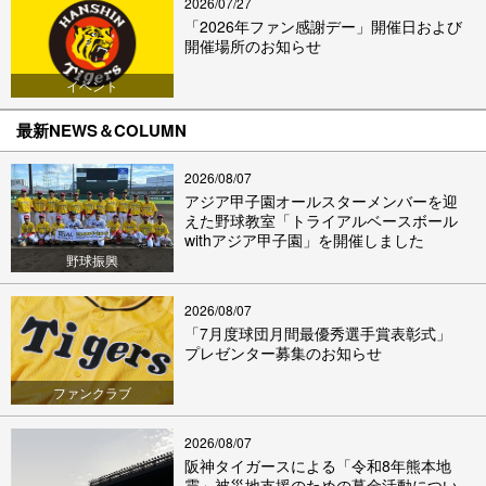
2026/07/27
「2026年ファン感謝デー」開催日および
開催場所のお知らせ
イベント
最新NEWS＆COLUMN
2026/08/07
アジア甲子園オールスターメンバーを迎
えた野球教室「トライアルベースボール
withアジア甲子園」を開催しました
野球振興
2026/08/07
「7月度球団月間最優秀選手賞表彰式」
プレゼンター募集のお知らせ
ファンクラブ
2026/08/07
阪神タイガースによる「令和8年熊本地
震」被災地支援のための募金活動につい