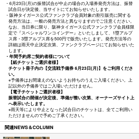
・6月23日(月)の振替試合が中止の場合の入場券発売方法は、振替
試合日が決定後、当サイトにてお知らせいたします。
・阪神タイガース公式ファンクラブ会員対象の割引販売に関する
発売方法は、一般の発売方法と異なりますのでご注意ください。
なお、当日券に限り、阪神タイガース公式ファンクラブ会員様限
定で『スペシャルワンコインデー』といたしまして、1塁アルプ
ス席・3塁アルプス席を500円で販売いたします。発売方法等の
詳細は雨天中止決定次第、ファンクラブページにてお知らせいた
します。
・年間予約席ご契約者様について
【紙チケットご選択者様】
チケット冊子内の【交流戦予備券 6月23日(月)】をご利用くださ
い。
※予備券はお間違えのないようお持ちのうえご入場ください。上
記以外の予備券ではご入場いただけません。
【電子チケットご選択者様】
振替試合の開催が決定後、準備が整い次第、オーナーズサイト上
へ表示いたします。
※雨天等により中止となった試合日のチケットは、全てご利用い
ただけませんので予めご了承ください。
関連NEWS＆COLUMN