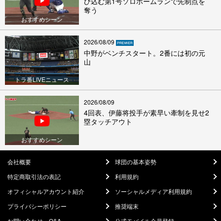
び込む第1号ソロホームランで先制点を
奪う
おすすめシーン
2026/08/09
中野がベンチスタート。2番には初の元
山
トラ番LIVEニュース
2026/08/09
4回表、伊藤将投手が素早い牽制を見せ2
塁タッチアウト
おすすめシーン
会社概要
球団の基本姿勢
特定商取引法の表記
利用規約
オフィシャルアカウント紹介
ソーシャルメディア利用規約
プライバシーポリシー
推奨端末
お問い合わせ・Q&A
公式モバイル会員登録