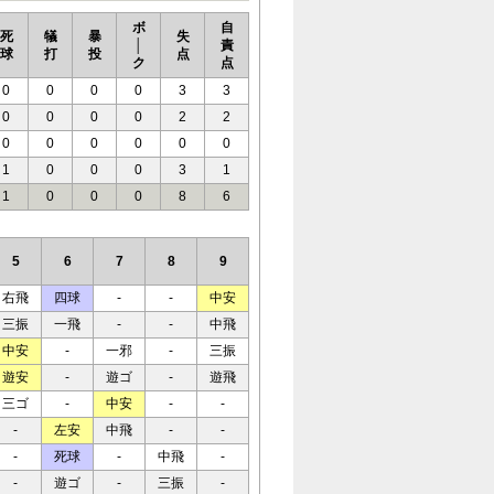
ボ
自
死
犠
暴
失
│
責
球
打
投
点
ク
点
0
0
0
0
3
3
0
0
0
0
2
2
0
0
0
0
0
0
1
0
0
0
3
1
1
0
0
0
8
6
5
6
7
8
9
右飛
四球
-
-
中安
三振
一飛
-
-
中飛
中安
-
一邪
-
三振
遊安
-
遊ゴ
-
遊飛
三ゴ
-
中安
-
-
-
左安
中飛
-
-
-
死球
-
中飛
-
-
遊ゴ
-
三振
-