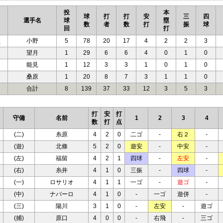
投
本
球
打
打
安
三
四
選手名
球
塁
数
者
数
打
振
球
回
打
負
小野
5
78
20
17
4
2
2
3
望月
1
29
6
6
4
0
1
0
能見
1
12
3
3
1
0
1
0
桑原
1
20
8
7
3
1
1
0
合計
8
139
37
33
12
3
5
3
打
安
打
守備
名前
1
2
3
4
数
打
点
(二)
糸原
4
2
0
二ゴ
-
右２
-
(遊)
北條
5
2
0
遊安
-
中安
-
(左)
福留
4
2
1
四球
-
左安
-
(右)
糸井
4
1
0
三振
-
四球
-
(一)
ロサリオ
4
1
1
一ゴ
-
遊ゴ
-
(中)
ナバーロ
4
1
0
-
一ゴ
遊併
-
(三)
陽川
3
1
0
-
左安
-
遊ゴ
(捕)
原口
4
0
0
-
右飛
-
三ゴ