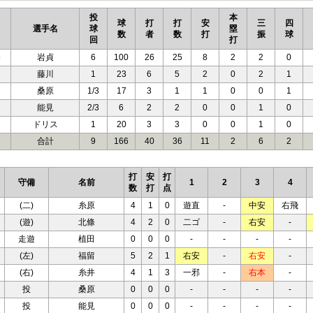
投
本
球
打
打
安
三
四
選手名
球
塁
数
者
数
打
振
球
回
打
勝
岩貞
6
100
26
25
8
2
2
0
藤川
1
23
6
5
2
0
2
1
桑原
1/3
17
3
1
1
0
0
1
能見
2/3
6
2
2
0
0
1
0
Ｓ
ドリス
1
20
3
3
0
0
1
0
合計
9
166
40
36
11
2
6
2
打
安
打
守備
名前
1
2
3
4
数
打
点
(二)
糸原
4
1
0
遊直
-
中安
右飛
(遊)
北條
4
2
0
二ゴ
-
右安
-
走遊
植田
0
0
0
-
-
-
-
(左)
福留
5
2
1
右安
-
右安
-
(右)
糸井
4
1
3
一邪
-
右本
-
投
桑原
0
0
0
-
-
-
-
投
能見
0
0
0
-
-
-
-