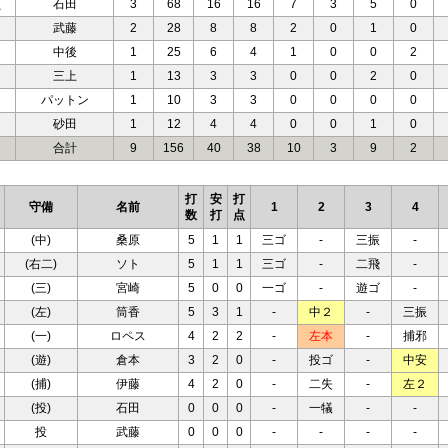
負
石田
3
68
16
16
7
3
5
0
武藤
2
28
8
8
2
0
1
0
中後
1
25
6
4
1
0
0
2
三上
1
13
3
3
0
0
2
0
パットン
1
10
3
3
0
0
0
0
砂田
1
12
4
4
0
0
1
0
合計
9
156
40
38
10
3
9
2
打
安
打
守備
名前
1
2
3
4
数
打
点
(中)
桑原
5
1
1
三ゴ
-
三振
-
(右二)
ソト
5
1
1
三ゴ
-
二飛
-
(三)
宮崎
5
0
0
一ゴ
-
遊ゴ
-
(左)
筒香
5
3
1
-
中２
-
三振
(一)
ロペス
4
2
2
-
左本
-
捕邪
(遊)
倉本
3
2
0
-
投ゴ
-
中安
(捕)
伊藤
4
2
0
-
二失
-
左２
(投)
石田
0
0
0
-
一犠
-
-
投
武藤
0
0
0
-
-
-
-