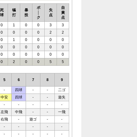
ボ
自
死
犠
暴
失
│
責
球
打
投
点
ク
点
0
1
0
0
3
3
0
0
0
0
2
2
0
1
0
0
0
0
0
0
0
0
0
0
0
0
0
0
0
0
0
2
0
0
5
5
5
6
7
8
9
-
四球
-
-
二ゴ
中安
四球
-
-
遊失
-
-
-
-
-
左飛
中飛
-
-
一飛
右飛
-
遊ゴ
-
-
-
-
-
-
-
-
-
-
-
-