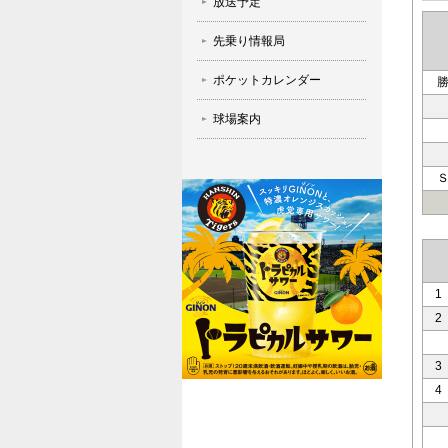
放送予定
先乗り情報局
ポケットカレンダー
球場案内
1
2
3
4