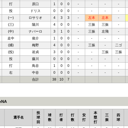
打
原口
1
0
0
-
-
-
-
投
ドリス
0
0
0
-
-
-
-
(一)
ロサリオ
4
3
3
-
左本
左本
-
(三)
陽川
4
0
0
-
三振
三振
-
(中)
ナバーロ
3
1
0
-
三振
左飛
-
走中
俊介
1
0
0
-
-
-
-
(捕)
梅野
4
0
0
-
三振
-
二ゴ
(投)
岩貞
3
0
0
-
-
三振
三振
投
藤川
0
0
0
-
-
-
-
打
鳥谷
1
0
0
-
-
-
-
右
中谷
0
0
0
-
-
-
-
合計
38
10
7
eNA
投
本
球
打
打
安
三
四
選手名
球
塁
数
者
数
打
振
球
回
打