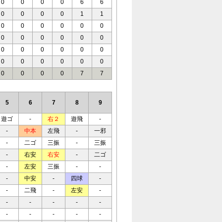
0
0
0
0
6
6
0
0
0
0
1
1
0
0
0
0
0
0
0
0
0
0
0
0
0
0
0
0
0
0
0
0
0
0
0
0
0
0
0
0
7
7
5
6
7
8
9
遊ゴ
-
右２
遊飛
-
-
中本
左飛
-
一邪
-
二ゴ
三振
-
三振
-
右安
右安
-
二ゴ
-
左安
三振
-
-
-
中安
-
四球
-
-
二飛
-
左安
-
-
-
-
-
-
-
-
-
-
-