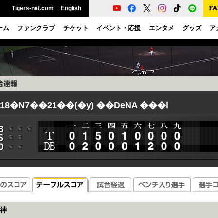
Tigers-net.com
English
ーム
ファンクラブ
チケット
イベント・応援
エンタメ
グッズ
ア
018�N7��21��(�y) ��DeNA ���l
神