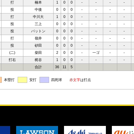
打
楠本
1
0
0
-
-
-
-
投
中後
0
0
0
-
-
-
-
打
中川大
1
0
0
-
-
-
-
投
三上
0
0
0
-
-
-
-
投
パットン
0
0
0
-
-
-
-
打
嶺井
0
0
0
-
-
-
-
投
砂田
0
0
0
-
-
-
-
(二)
柴田
2
0
0
-
一ゴ
-
-
打右
梶谷
1
0
0
-
-
-
-
合計
36
11
5
本塁打
安打
四死球
赤文字
は打点