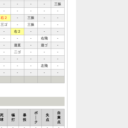
-
-
-
-
三振
-
-
-
-
-
右２
-
三振
-
-
三ゴ
-
三振
-
-
-
右２
-
-
-
-
-
-
右飛
-
-
遊直
-
遊ゴ
-
-
二ゴ
-
-
-
-
-
-
-
-
-
-
-
左飛
-
-
-
-
-
-
ボ
自
死
犠
暴
失
│
責
球
打
投
点
ク
点