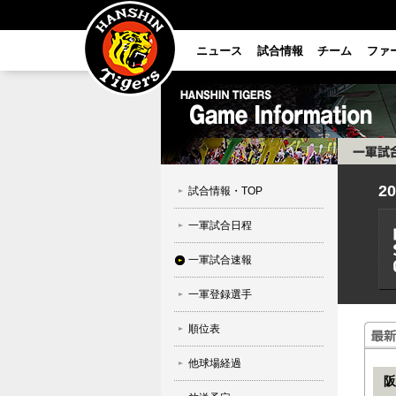
ニュース
試合情報
チーム
ファ
2
試合情報・TOP
一軍試合日程
一軍試合速報
一軍登録選手
順位表
他球場経過
阪