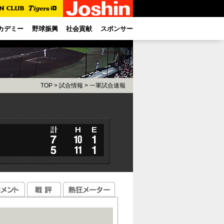
カデミー
野球振興
社会貢献
スポンサー
TOP
>
試合情報
>
一軍試合速報