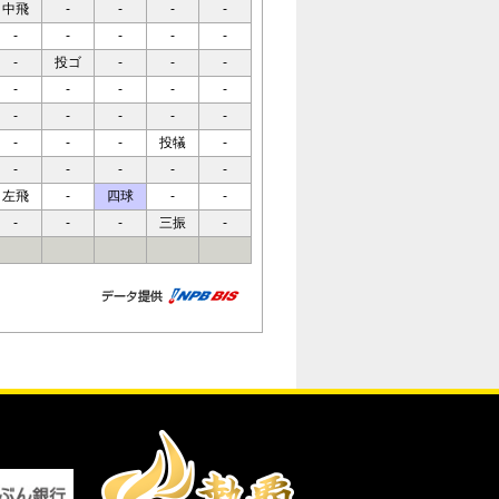
中飛
-
-
-
-
-
-
-
-
-
-
投ゴ
-
-
-
-
-
-
-
-
-
-
-
-
-
-
-
-
投犠
-
-
-
-
-
-
左飛
-
四球
-
-
-
-
-
三振
-