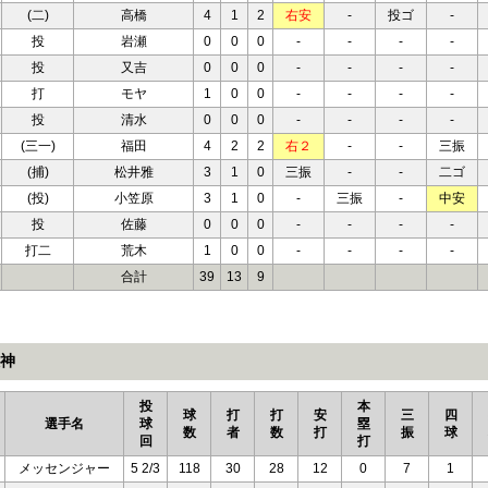
(二)
高橋
4
1
2
右安
-
投ゴ
-
投
岩瀬
0
0
0
-
-
-
-
投
又吉
0
0
0
-
-
-
-
打
モヤ
1
0
0
-
-
-
-
投
清水
0
0
0
-
-
-
-
(三一)
福田
4
2
2
右２
-
-
三振
(捕)
松井雅
3
1
0
三振
-
-
二ゴ
(投)
小笠原
3
1
0
-
三振
-
中安
投
佐藤
0
0
0
-
-
-
-
打二
荒木
1
0
0
-
-
-
-
合計
39
13
9
神
投
本
球
打
打
安
三
四
選手名
球
塁
数
者
数
打
振
球
回
打
メッセンジャー
5 2/3
118
30
28
12
0
7
1