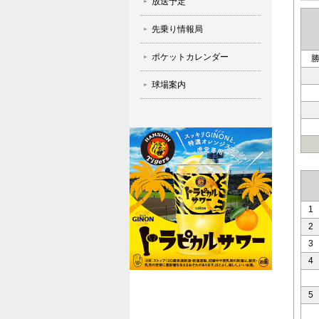
放送予定
先乗り情報局
ポケットカレンダー
球場案内
1
2
3
4
5