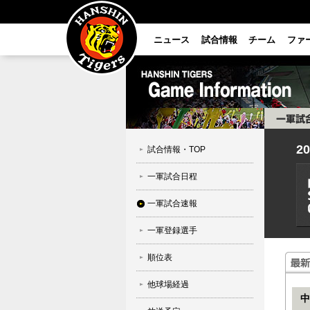
ニュース
試合情報
チーム
ファ
2
試合情報・TOP
一軍試合日程
一軍試合速報
一軍登録選手
順位表
他球場経過
中