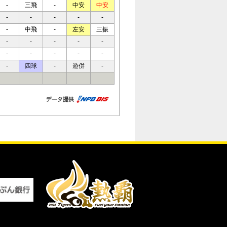
-
三飛
-
中安
中安
-
-
-
-
-
-
中飛
-
左安
三振
-
-
-
-
-
-
-
-
-
-
-
四球
-
遊併
-