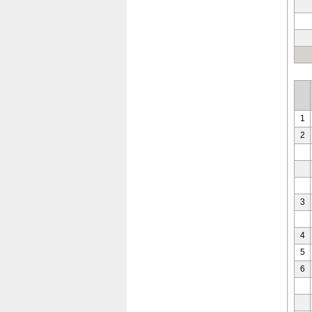
1
2
3
4
5
6