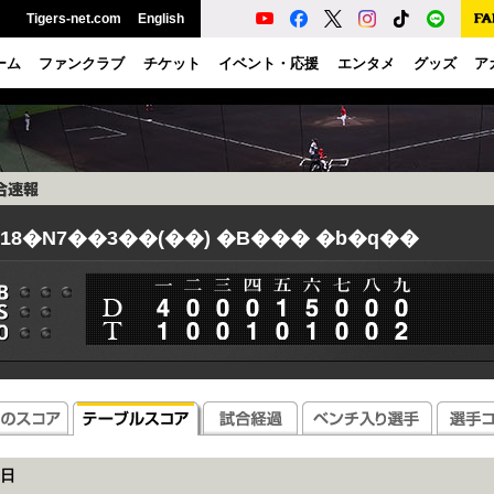
Tigers-net.com
English
ーム
ファンクラブ
チケット
イベント・応援
エンタメ
グッズ
ア
018�N7��3��(��) �Β��� �b�q��
日