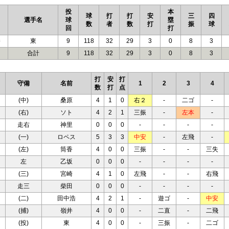
投
本
球
打
打
安
三
四
選手名
球
塁
数
者
数
打
振
球
回
打
勝
東
9
118
32
29
3
0
8
3
合計
9
118
32
29
3
0
8
3
打
安
打
守備
名前
1
2
3
4
数
打
点
(中)
桑原
4
1
0
右２
-
二ゴ
-
(右)
ソト
4
2
1
三振
-
左本
-
走右
神里
0
0
0
-
-
-
-
(一)
ロペス
5
3
3
中安
-
左飛
-
(左)
筒香
4
0
0
三振
-
-
三失
左
乙坂
0
0
0
-
-
-
-
(三)
宮崎
4
1
0
左飛
-
-
右飛
走三
柴田
0
0
0
-
-
-
-
(二)
田中浩
4
2
1
-
遊ゴ
-
中安
(捕)
嶺井
4
0
0
-
二直
-
二飛
(投)
東
4
0
0
-
三振
-
二ゴ