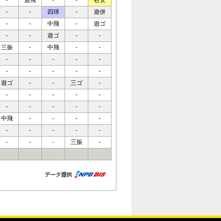
-
遊飛
-
-
右安
-
-
四球
-
遊併
-
-
中飛
-
遊ゴ
-
-
遊ゴ
-
-
三振
-
中飛
-
-
-
-
-
-
-
-
-
-
-
-
遊ゴ
-
-
三ゴ
-
-
-
-
-
-
-
-
-
-
-
中飛
-
-
-
-
-
-
-
-
-
-
-
-
三振
-