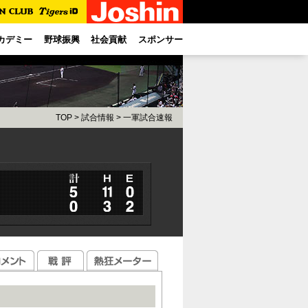
カデミー
野球振興
社会貢献
スポンサー
TOP
>
試合情報
>
一軍試合速報