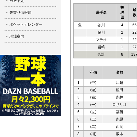
放送予定
投
球
先乗り情報局
選手名
球
数
回
ポケットカレンダー
負
谷川
4
66
藤川
2
22
球場案内
マテオ
1
22
岩崎
1
27
合計
8
13
守備
名前
1
(中)
江越
2
(遊)
植田
3
(右)
糸井
4
(一)
ロサリオ
5
(左)
福留
6
(三)
糸原
7
(二)
西岡
8
(捕)
坂本