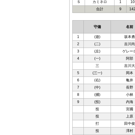
Ｓ
カミネロ
1
10
合計
9
14
守備
名前
1
(遊)
坂本勇
2
(二)
吉川尚
3
(左)
ゲレー
4
(一)
阿部
三
吉川大
5
(三一)
岡本
6
(右)
亀井
7
(中)
長野
8
(捕)
小林
9
(投)
内海
投
宮國
投
上原
打
田中俊
投
澤村