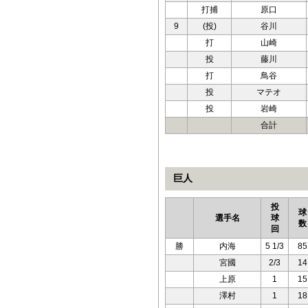
打捕
原口
9
(投)
谷川
打
山崎
投
藤川
打
鳥谷
投
マテオ
投
岩崎
合計
巨人
投
球
選手名
球
数
回
勝
内海
5 1/3
85
宮國
2/3
14
上原
1
15
澤村
1
18