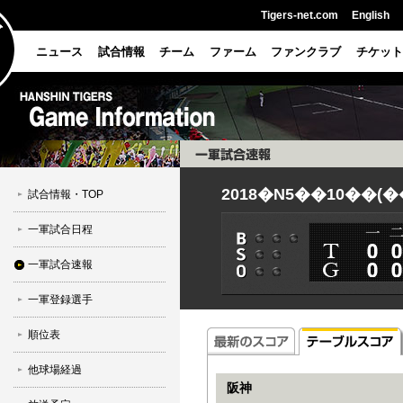
Tigers-net.com
English
ニュース
試合情報
チーム
ファーム
ファンクラブ
チケット
2018�N5��10��(�
試合情報・TOP
一軍試合日程
一軍試合速報
一軍登録選手
順位表
他球場経過
阪神