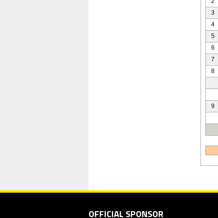
2
3
4
5
6
7
8
9
OFFICIAL SPONSOR