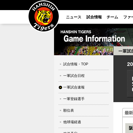
ニュース
試合情報
チーム
ファ
2
試合情報・TOP
一軍試合日程
一軍試合速報
一軍登録選手
順位表
他球場経過
阪