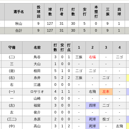
投
本
球
打
打
安
三
四
選手名
球
塁
数
者
数
打
振
球
回
打
勝
秋山
9
127
31
30
5
0
9
1
合計
9
127
31
30
5
0
9
1
打
安
打
守備
名前
1
2
3
4
数
打
点
(二)
鳥谷
3
0
1
三振
右犠
-
二ゴ
三
大山
1
0
0
-
-
-
-
(遊)
植田
5
1
0
二ゴ
二ゴ
-
-
(右)
糸井
5
2
2
三振
-
二ゴ
-
右
江越
0
0
0
-
-
-
-
(一)
ロサリオ
4
1
1
-
右飛
左本
-
一
山崎
0
0
0
-
-
-
-
(左)
福留
3
0
0
-
四球
二ゴ
-
左
俊介
0
0
0
-
-
-
-
(三二)
糸原
2
0
0
-
死球
投ゴ
-
(中)
高山
3
1
2
-
死球
-
左飛