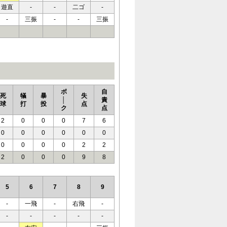
遊直
-
-
二ゴ
-
-
三振
-
-
三振
ボ
自
死
犠
暴
失
│
責
球
打
投
点
ク
点
2
0
0
0
7
6
0
0
0
0
0
0
0
0
0
0
2
2
2
0
0
0
9
8
5
6
7
8
9
-
一飛
-
右飛
-
-
-
-
-
-