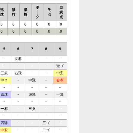
ボ
自
死
犠
暴
失
│
責
球
打
投
点
ク
点
0
0
0
0
0
0
0
0
0
0
0
0
5
6
7
8
9
-
左邪
-
-
-
-
-
-
-
遊ゴ
三振
右飛
-
-
中安
中２
-
中飛
-
右本
-
-
-
-
-
四球
-
遊飛
-
一邪
-
-
-
-
-
一邪
-
三振
-
-
-
-
-
-
-
四球
-
-
三ゴ
-
中安
-
-
二ゴ
-