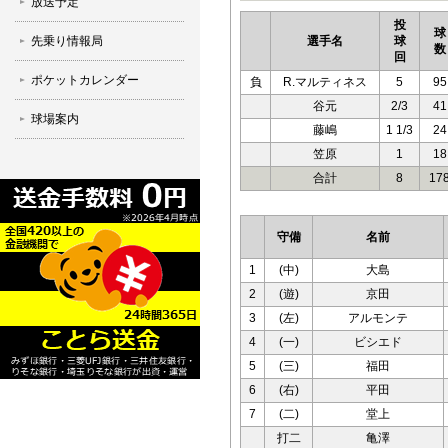
放送予定
投
球
先乗り情報局
選手名
球
数
回
ポケットカレンダー
負
R.マルティネス
5
95
谷元
2/3
41
球場案内
藤嶋
1 1/3
24
笠原
1
18
合計
8
17
守備
名前
1
(中)
大島
2
(遊)
京田
3
(左)
アルモンテ
4
(一)
ビシエド
5
(三)
福田
6
(右)
平田
7
(二)
堂上
打二
亀澤