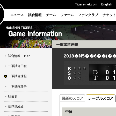
Tigers-net.com
English
ニュース
試合情報
チーム
ファーム
ファンクラブ
チケット
2018�N5��6��(�
試合情報・TOP
一軍試合日程
一軍試合速報
一軍登録選手
順位表
他球場経過
中日