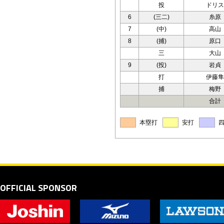
投
ドリス
6
(三二)
糸原
7
(中)
高山
8
(捕)
原口
三
大山
9
(投)
岩貞
打
伊藤隼
捕
梅野
合計
本塁打
安打
OFFICIAL SPONSOR