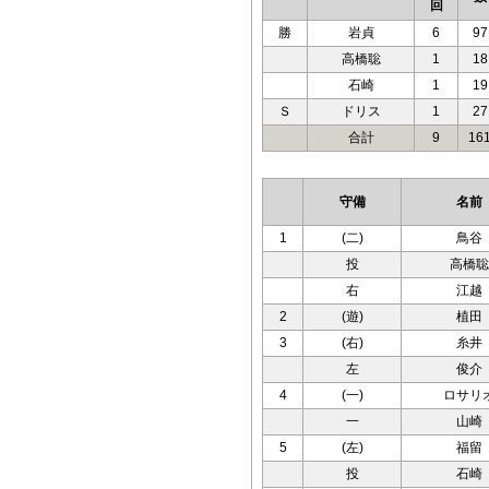
回
勝
岩貞
6
97
高橋聡
1
18
石崎
1
19
Ｓ
ドリス
1
27
合計
9
16
守備
名前
1
(二)
鳥谷
投
高橋聡
右
江越
2
(遊)
植田
3
(右)
糸井
左
俊介
4
(一)
ロサリ
一
山崎
5
(左)
福留
投
石崎