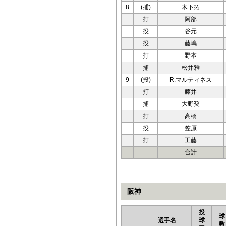
8
(捕)
木下拓
打
阿部
投
谷元
投
藤嶋
打
野本
捕
松井雅
9
(投)
R.マルティネス
打
藤井
捕
大野奨
打
高橋
投
笠原
打
工藤
合計
阪神
投
球
選手名
球
数