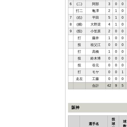
6
(二)
阿部
3
0
0
打二
亀澤
2
1
0
7
(右)
平田
5
1
0
8
(捕)
大野奨
4
1
0
9
(投)
小笠原
2
0
0
打
藤井
1
0
0
投
祖父江
0
0
0
打
高橋
1
0
0
投
鈴木博
0
0
0
投
谷元
0
0
0
打
モヤ
0
0
1
走左
工藤
0
0
0
合計
42
9
5
阪神
投
球
選手名
球
数