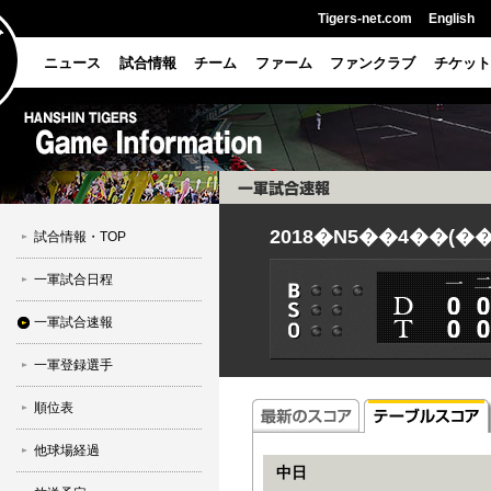
Tigers-net.com
English
ニュース
試合情報
チーム
ファーム
ファンクラブ
チケット
2018�N5��4��(�
試合情報・TOP
一軍試合日程
一軍試合速報
一軍登録選手
順位表
他球場経過
中日