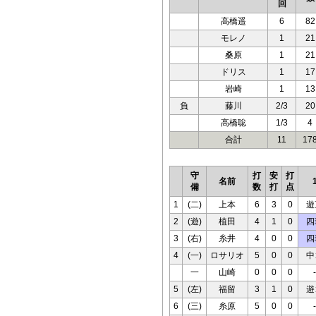
回
高橋遥
6
82
モレノ
1
21
桑原
1
21
ドリス
1
17
岩崎
1
13
負
藤川
2/3
20
高橋聡
1/3
4
合計
11
17
守
打
安
打
名前
備
数
打
点
1
(二)
上本
6
3
0
遊
2
(遊)
植田
4
1
0
四
3
(右)
糸井
4
0
0
四
4
(一)
ロサリオ
5
0
0
中
一
山崎
0
0
0
-
5
(左)
福留
3
1
0
遊
6
(三)
糸原
5
0
0
-