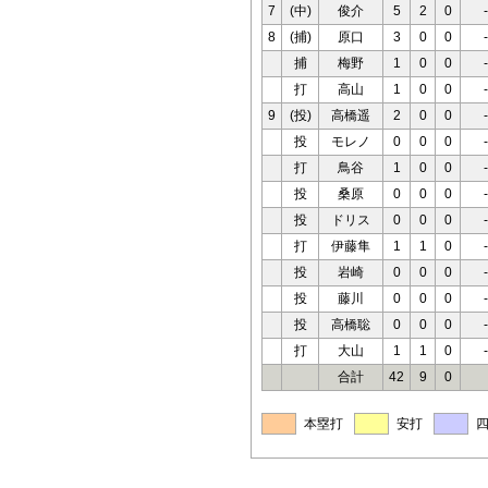
7
(中)
俊介
5
2
0
-
8
(捕)
原口
3
0
0
-
捕
梅野
1
0
0
-
打
高山
1
0
0
-
9
(投)
高橋遥
2
0
0
-
投
モレノ
0
0
0
-
打
鳥谷
1
0
0
-
投
桑原
0
0
0
-
投
ドリス
0
0
0
-
打
伊藤隼
1
1
0
-
投
岩崎
0
0
0
-
投
藤川
0
0
0
-
投
高橋聡
0
0
0
-
打
大山
1
1
0
-
合計
42
9
0
本塁打
安打