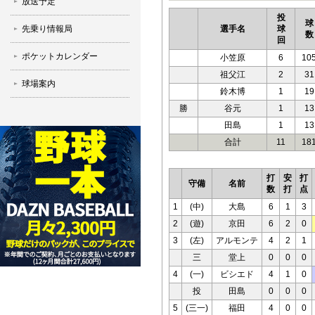
放送予定
投
球
先乗り情報局
選手名
球
数
回
ポケットカレンダー
小笠原
6
10
祖父江
2
31
球場案内
鈴木博
1
19
勝
谷元
1
13
田島
1
13
合計
11
18
打
安
打
守備
名前
数
打
点
1
(中)
大島
6
1
3
2
(遊)
京田
6
2
0
3
(左)
アルモンテ
4
2
1
三
堂上
0
0
0
4
(一)
ビシエド
4
1
0
投
田島
0
0
0
5
(三一)
福田
4
0
0