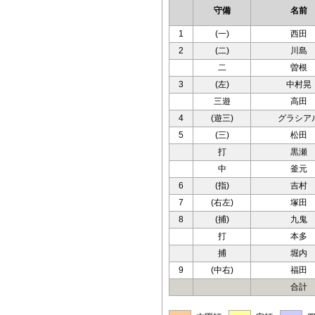
守備
名前
1
(一)
西田
2
(二)
川島
二
曽根
3
(左)
中村晃
三遊
高田
4
(遊三)
グラシア
5
(三)
松田
打
黒瀬
中
釜元
6
(指)
吉村
7
(右左)
塚田
8
(捕)
九鬼
打
本多
捕
堀内
9
(中右)
福田
合計