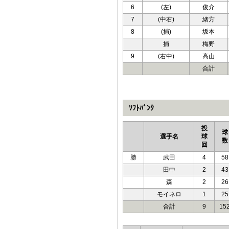
6
(左)
俊介
7
(中右)
緒方
8
(捕)
坂本
捕
梅野
9
(右中)
高山
合計
ｿﾌﾄﾊﾞﾝｸ
投
球
選手名
球
数
回
勝
武田
4
58
田中
2
43
森
2
26
モイネロ
1
25
合計
9
15