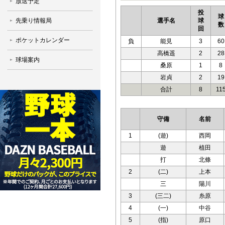
放送予定
投
球
先乗り情報局
選手名
球
数
回
ポケットカレンダー
負
能見
3
60
高橋遥
2
28
球場案内
桑原
1
8
岩貞
2
19
合計
8
11
守備
名前
1
(遊)
西岡
遊
植田
打
北條
2
(二)
上本
三
陽川
3
(三二)
糸原
4
(一)
中谷
5
(指)
原口