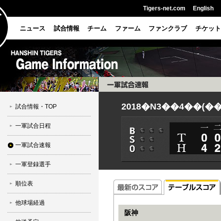
Tigers-net.com
English
ニュース
試合情報
チーム
ファーム
ファンクラブ
チケット
2018�N3��4��(��
試合情報・TOP
一軍試合日程
一軍試合速報
一軍登録選手
順位表
他球場経過
阪神