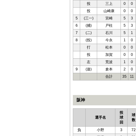
投
三上
0
0
投
山崎康
0
0
5
(三一)
宮崎
5
3
6
(捕)
戸柱
5
3
7
(二)
石川
5
1
8
(投)
今永
1
0
打
松本
0
0
投
加賀
0
0
左
荒波
1
0
9
(遊)
倉本
2
0
合計
35
11
阪神
投
球
選手名
球
数
回
負
小野
3
72