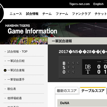
Tigers-net.com
English
ニュース
試合情報
チーム
ファーム
ファンクラブ
チケット
2017�N5��28��(�
試合情報・TOP
一軍試合日程
一軍試合速報
一軍登録選手
順位表
他球場経過
DeNA