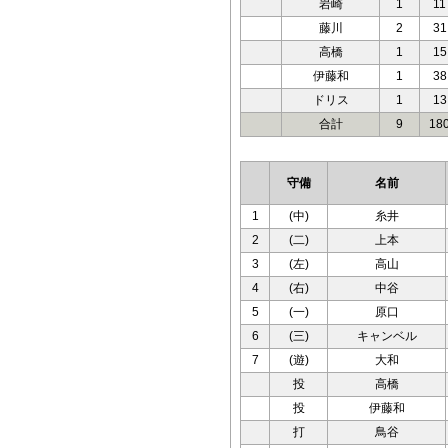
岩崎
1
11
藤川
2
31
高橋
1
15
伊藤和
1
38
ドリス
1
13
合計
9
18
守備
名前
1
(中)
糸井
2
(二)
上本
3
(左)
高山
4
(右)
中谷
5
(一)
原口
6
(三)
キャンベル
7
(遊)
大和
投
高橋
投
伊藤和
打
鳥谷