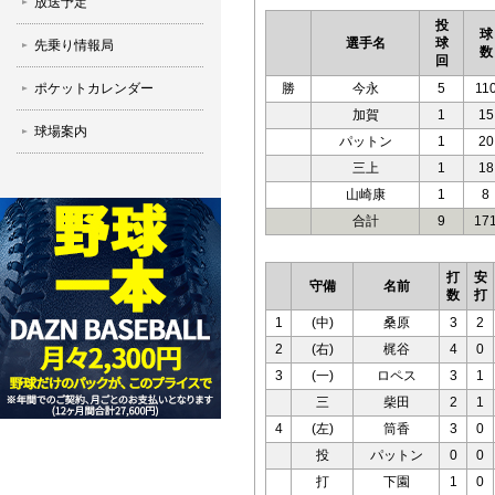
放送予定
投
球
選手名
球
先乗り情報局
数
回
ポケットカレンダー
勝
今永
5
11
加賀
1
15
球場案内
パットン
1
20
三上
1
18
山崎康
1
8
合計
9
17
打
安
守備
名前
数
打
1
(中)
桑原
3
2
2
(右)
梶谷
4
0
3
(一)
ロペス
3
1
三
柴田
2
1
4
(左)
筒香
3
0
投
パットン
0
0
打
下園
1
0