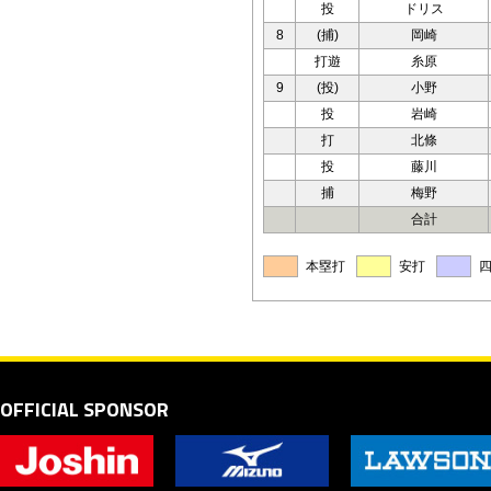
投
ドリス
8
(捕)
岡崎
打遊
糸原
9
(投)
小野
投
岩崎
打
北條
投
藤川
捕
梅野
合計
本塁打
安打
OFFICIAL SPONSOR