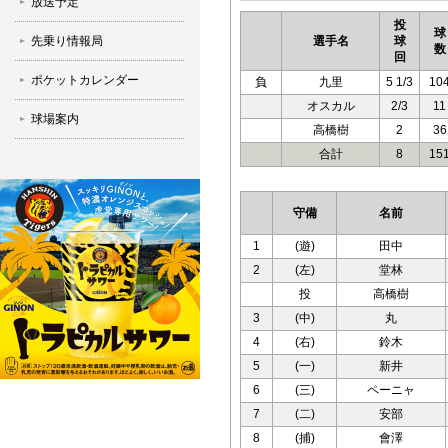
放送予定
投
球
先乗り情報局
選手名
球
数
回
ポケットカレンダー
負
九里
5 1/3
10
オスカル
2/3
11
球場案内
高橋樹
2
36
合計
8
15
守備
名前
1
(遊)
田中
2
(左)
堂林
投
高橋樹
3
(中)
丸
4
(右)
鈴木
5
(一)
新井
6
(三)
ペーニャ
7
(二)
安部
8
(捕)
會澤