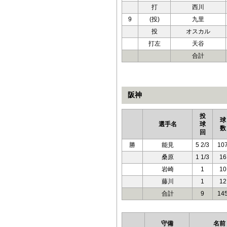
打
西川
9
(投)
九里
投
オスカル
打左
天谷
合計
阪神
投
球
選手名
球
数
回
勝
能見
5 2/3
10
桑原
1 1/3
16
岩崎
1
10
藤川
1
12
合計
9
14
守備
名前