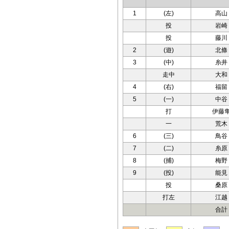
1
(左)
高山
投
岩崎
投
藤川
2
(遊)
北條
3
(中)
糸井
走中
大和
4
(右)
福留
5
(一)
中谷
打
伊藤
一
荒木
6
(三)
鳥谷
7
(二)
糸原
8
(捕)
梅野
9
(投)
能見
投
桑原
打左
江越
合計