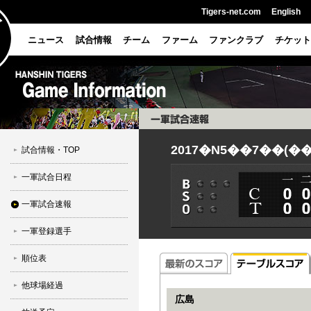
Tigers-net.com
English
ニュース
試合情報
チーム
ファーム
ファンクラブ
チケット
2017�N5��7��(�
試合情報・TOP
一軍試合日程
一軍試合速報
一軍登録選手
順位表
他球場経過
広島