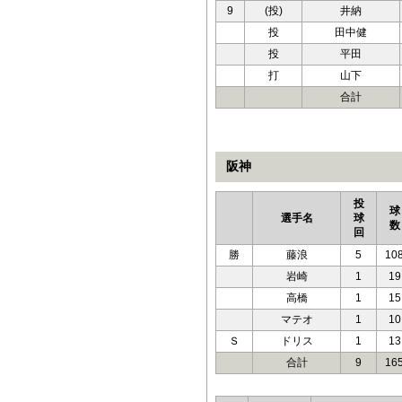
9
(投)
井納
投
田中健
投
平田
打
山下
合計
阪神
投
球
選手名
球
数
回
勝
藤浪
5
10
岩崎
1
19
高橋
1
15
マテオ
1
10
Ｓ
ドリス
1
13
合計
9
16