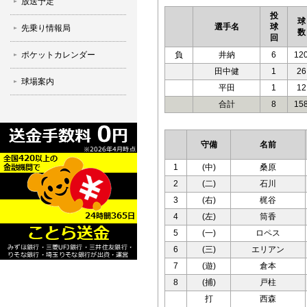
放送予定
投
球
選手名
球
先乗り情報局
数
回
ポケットカレンダー
負
井納
6
12
田中健
1
26
球場案内
平田
1
12
合計
8
15
守備
名前
1
(中)
桑原
2
(二)
石川
3
(右)
梶谷
4
(左)
筒香
5
(一)
ロペス
6
(三)
エリアン
7
(遊)
倉本
8
(捕)
戸柱
打
西森