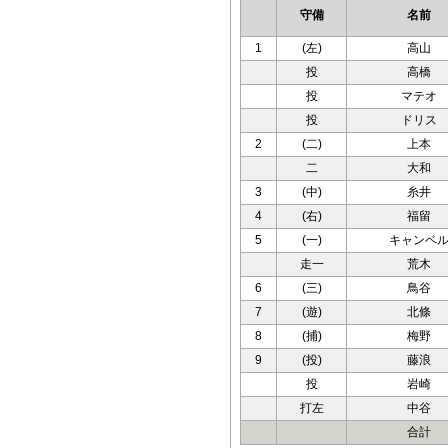
守備
名前
1
(左)
高山
投
高橋
投
マテオ
投
ドリス
2
(二)
上本
二
大和
3
(中)
糸井
4
(右)
福留
5
(一)
キャンベ
走一
荒木
6
(三)
鳥谷
7
(遊)
北條
8
(捕)
梅野
9
(投)
藤浪
投
岩崎
打左
中谷
合計