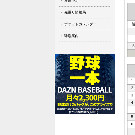
放送予定
先乗り情報局
ポケットカレンダー
球場案内
1
2
3
4
5
6