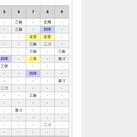
5
6
7
8
9
-
三振
-
左飛
-
-
三振
-
四球
-
-
-
左安
左安
-
-
-
三振
二ゴ
-
-
-
三振
-
三振
四球
-
二安
-
遊ゴ
三併
-
-
-
-
-
-
四球
-
-
-
-
-
-
遊ゴ
二ゴ
-
-
-
-
-
-
三振
-
-
-
-
-
-
-
-
遊ゴ
-
-
-
-
-
-
-
-
-
-
-
二ゴ
-
-
-
-
-
-