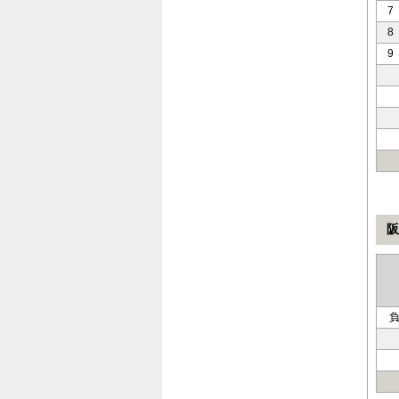
7
8
9
阪