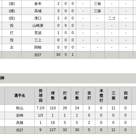
(遊)
倉本
2
0
0
-
三振
-
-
(捕)
高城
3
0
0
-
三振
-
-
(投)
濱口
2
0
0
-
-
二ゴ
-
投
山崎康
0
0
0
-
-
-
-
打
荒波
1
0
0
-
-
-
-
投
三上
0
0
0
-
-
-
-
左
関根
0
0
0
-
-
-
-
合計
30
5
1
神
投
本
球
打
打
安
三
四
選手名
球
塁
数
者
数
打
振
球
回
打
負
秋山
7 2/3
110
26
24
3
0
11
0
岩崎
1/3
1
1
1
0
0
0
0
高橋
1
16
5
5
2
0
0
0
合計
9
127
32
30
5
0
11
0