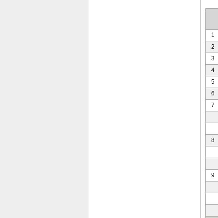
1
2
3
4
5
6
7
8
9