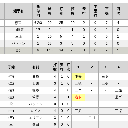
投
本
球
打
打
安
三
四
選手名
球
塁
数
者
数
打
振
球
回
打
勝
濱口
6 2/3
99
25
20
2
0
7
4
山崎康
1/3
6
1
1
0
0
1
0
三上
1
20
5
4
1
0
0
1
Ｓ
パットン
1
18
3
3
0
0
1
0
合計
9
143
34
28
3
0
9
5
打
安
打
守備
名前
1
2
3
4
数
打
点
(中)
桑原
4
1
0
中安
-
三振
-
(二)
石川
3
1
0
三犠
-
三振
-
(右)
梶谷
4
1
0
二ゴ
-
-
三振
(左)
筒香
4
1
1
右安
-
-
遊ゴ
投
パットン
0
0
0
-
-
-
-
(一)
ロペス
4
0
0
三振
-
-
三振
(三)
エリアン
3
1
0
-
二ゴ
-
-
三
柴田
0
0
0
-
-
-
-