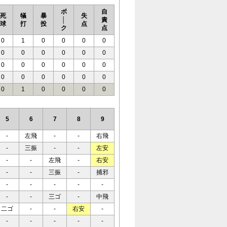
ボ
自
死
犠
暴
失
│
責
球
打
投
点
ク
点
0
1
0
0
0
0
0
0
0
0
0
0
0
0
0
0
0
0
0
0
0
0
0
0
0
1
0
0
0
0
5
6
7
8
9
-
左飛
-
-
右飛
-
三振
-
-
左安
-
-
左飛
-
右安
-
-
三振
-
捕邪
-
-
-
-
-
-
-
三ゴ
-
中飛
二ゴ
-
-
右安
-
-
-
-
-
-