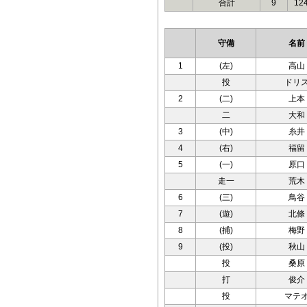
合計
9
12
守備
名前
1
(左)
高山
投
ドリ
2
(二)
上本
二
大和
3
(中)
糸井
4
(右)
福留
5
(一)
原口
走一
荒木
6
(三)
鳥谷
7
(遊)
北條
8
(捕)
梅野
9
(投)
秋山
投
桑原
打
俊介
投
マテ