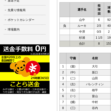
放送予定
投
球
選手名
球
先乗り情報局
数
回
ポケットカレンダー
山中
6
92
負
ルーキ
2/3
40
球場案内
中澤
0/3
2
杉浦
1 1/3
19
合計
8
15
守備
名前
1
(遊)
大引
2
(中)
坂口
3
(二)
山田
4
(左)
バレンティン
5
(右)
雄平
6
(一)
畠山
7
(捕)
中村
8
(三)
谷内