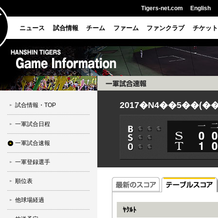
Tigers-net.com
English
ニュース
試合情報
チーム
ファーム
ファンクラブ
チケット
2017�N4��5��(�
試合情報・TOP
一軍試合日程
一軍試合速報
一軍登録選手
順位表
他球場経過
ﾔｸﾙﾄ