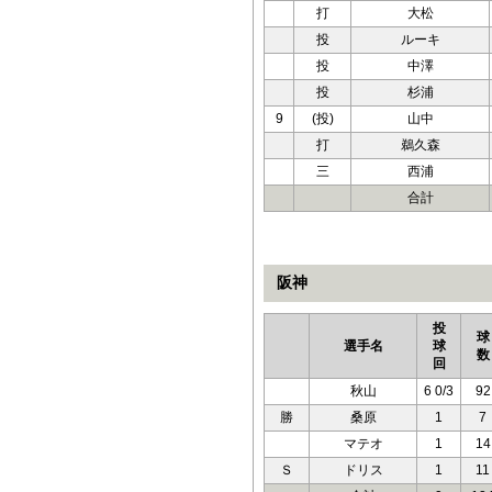
打
大松
投
ルーキ
投
中澤
投
杉浦
9
(投)
山中
打
鵜久森
三
西浦
合計
阪神
投
球
選手名
球
数
回
秋山
6 0/3
92
勝
桑原
1
7
マテオ
1
14
Ｓ
ドリス
1
11