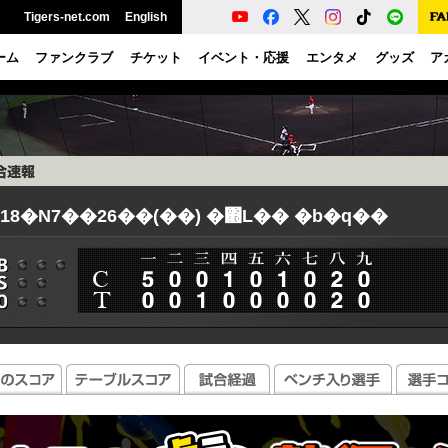
Tigers-net.com
English
ーム
ファンクラブ
チケット
イベント・応援
エンタメ
グッズ
ア
018�N7��26��(��) �΍L�� �b�q��