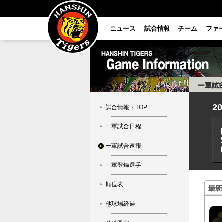
ニュース
試合情報
チーム
ファ
2
試合情報・TOP
一軍試合日程
一軍試合速報
一軍登録選手
順位表
他球場経過