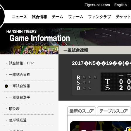
Tigers-net.com
English
ニュース
試合情報
チーム
ファーム
ファンクラブ
チケット
2017�N5��19��(�
試合情報・TOP
一軍試合日程
一軍試合速報
一軍登録選手
順位表
他球場経過