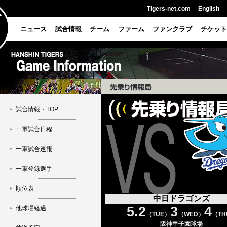
Tigers-net.com
English
ニュース
試合情報
チーム
ファーム
ファンクラブ
チケット
試合情報・TOP
一軍試合日程
一軍試合速報
一軍登録選手
順位表
中日ドラゴンズ
5.2
3
4
他球場経過
（TUE）
（WED）
（TH
阪神甲子園球場