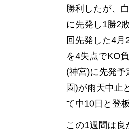
勝利したが、白
に先発し1勝2
回先発した4月2
を4失点でKO
(神宮)に先発
園)が雨天中止
て中10日と登
この1週間は良