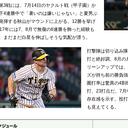
第3戦には、7月14日のヤクルト戦（甲子園）か
下4連勝中で「暑いのは嫌いじゃない」と夏男ぶ
発揮する秋山がマウンドに上がる。12勝を挙げ
017年には7、8月で無傷の6連勝を飾った経験も
、まだまだ白星を伸ばしそうな気配が漂う。
打撃陣は切り込み隊
打と絶好調。8月の
リーンアップでは、
ズが持ち前の勝負強
圏打率は驚異の4割8
打、23打点だ。7
存在感を示す。投打
も見えてくる。