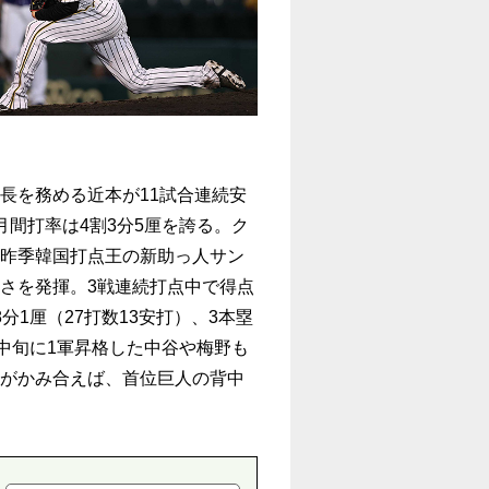
長を務める近本が11試合連続安
月間打率は4割3分5厘を誇る。ク
昨季韓国打点王の新助っ人サン
さを発揮。3戦連続打点中で得点
分1厘（27打数13安打）、3本塁
月中旬に1軍昇格した中谷や梅野も
がかみ合えば、首位巨人の背中