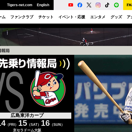
Tigers-net.com
English
ーム
ファンクラブ
チケット
イベント・応援
エンタメ
グッズ
ア
広島東洋カープ
14
15
16
（FRI）
（SAT）
（SUN）
京セラドーム大阪