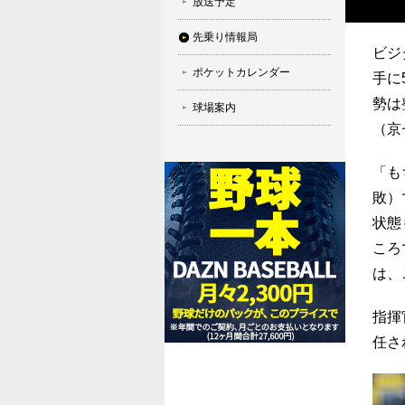
放送予定
先乗り情報局
ビジ
ポケットカレンダー
手に
勢は
球場案内
（京
「も
敗）
状態
ころ
は、
指揮
任さ