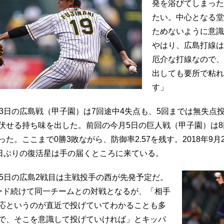
発を浴びてしまった
たい。中心となる堂
ためないように意識
やはり、広島打線は
厄介な打線なので、
出しても要所で粘れ
す」
23日の広島戦（甲子園）は7回途中4失点も、5回までは無失点
伏せる持ち味を出した。前回の今月5日の巨人戦（甲子園）は8回
った。ここまで0勝3敗ながら、防御率2.57を残す。2018年9
5日ぶりの復活星は手の届くところに来ている。
15日の広島2戦目は主戦投手の西が先発予定だ。
ード続けて同一チームとの対戦となるが、「相手
応というのが直近で投げていてわかることも多
で、そこを意識して投げていければ」とキッパ