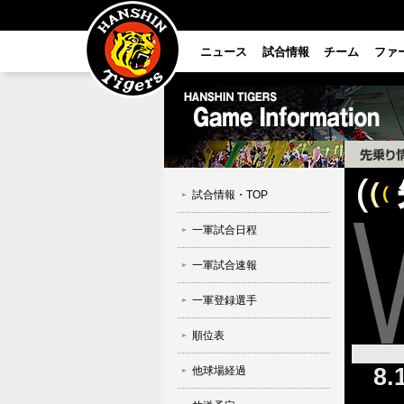
ニュース
試合情報
チーム
ファ
試合情報・TOP
一軍試合日程
一軍試合速報
一軍登録選手
順位表
8.
他球場経過