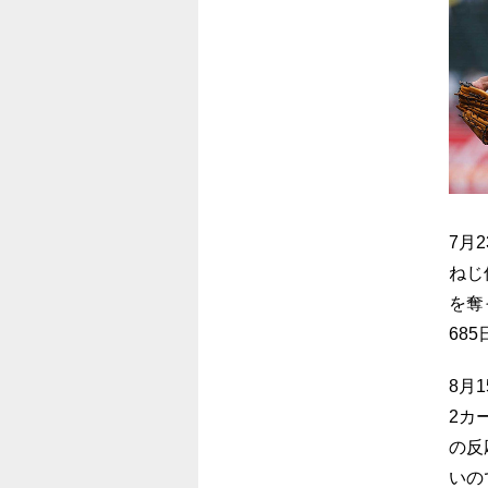
7月
ねじ
を奪
68
8月
2カ
の反
いの