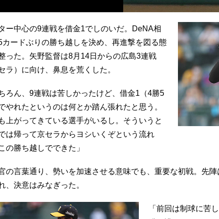
ター中心の9連戦を借金1でしのいだ。DeNA相
5カードぶりの勝ち越しを決め、再進撃を図る態
整った。矢野監督は8月14日からの広島3連戦
セラ）に向け、鼻息を荒くした。
ちろん、9連戦は苦しかったけど、借金1（4勝5
でやれたというのは何とか踏ん張れたと思う。
も上がってきている選手がいるし。そういうと
では帰って京セラからヨシいくぞという流れ
この勝ち越しでできた」
官の言葉通り、勢いを加速させる意味でも、重要な初戦。先陣
れ、決意はみなぎった。
「前回は制球に苦し