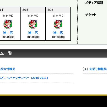
/14
8/15
8/16
京セラD
京セラD
京セラD
神－広
神－広
神－広
18:00開始
18:00開始
18:00開始
ム一覧
先乗り情報局
先乗り情報局
みどころバックナンバー（2015-2011）