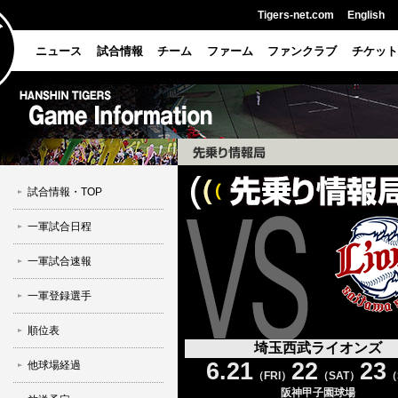
Tigers-net.com
English
ニュース
試合情報
チーム
ファーム
ファンクラブ
チケット
試合情報・TOP
一軍試合日程
一軍試合速報
一軍登録選手
順位表
埼玉西武ライオンズ
6.21
22
23
他球場経過
（FRI）
（SAT）
（
阪神甲子園球場