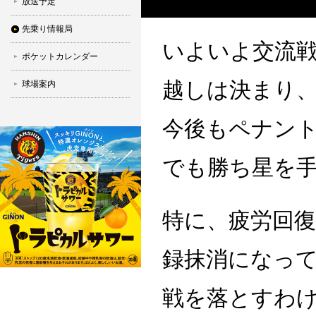
放送予定
先乗り情報局
いよいよ交流
ポケットカレンダー
越しは決まり
球場案内
今後もペナン
でも勝ち星を
特に、疲労回
録抹消になっ
戦を落とすわ