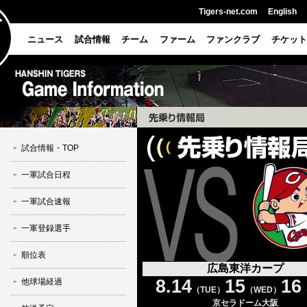
Tigers-net.com
English
ニュース
試合情報
チーム
ファーム
ファンクラブ
チケット
試合情報・TOP
一軍試合日程
一軍試合速報
一軍登録選手
順位表
広島東洋カープ
8.14
15
16
他球場経過
（TUE）
（WED）
京セラドーム大阪