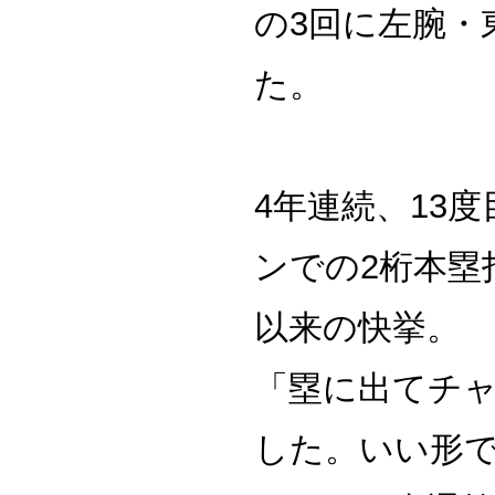
の3回に左腕・
た。
4年連続、13
ンでの2桁本塁
以来の快挙。
「塁に出てチ
した。いい形