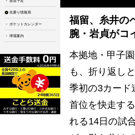
放送予定
先乗り情報局
福留、糸井の
ポケットカレンダー
腕・岩貞がコ
球場案内
本拠地・甲子園
も、折り返しと
季初の3カード
首位を快走す
れる14日の試