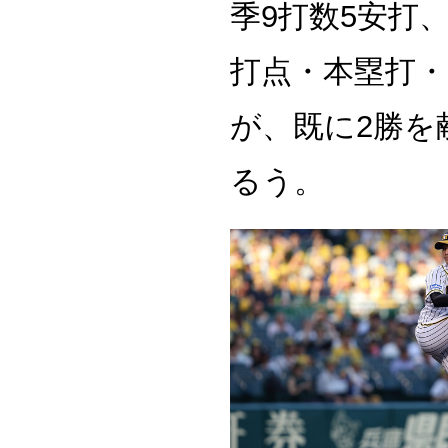
季9打数5安打
打点・本塁打・
が、既に2勝を
るう。