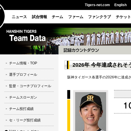
Tigers-net.com
English
ニュース
試合情報
チーム
ファーム
ファンクラブ
チケット
チーム情報・TOP
2026年 今年達成されそ
選手プロフィール
阪神タイガース各選手の2026年に達
監督・コーチプロフィール
チームスローガン
チーム投打成績
セ・リーグ投打成績