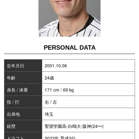
PERSONAL DATA
生年月日
2001.10.06
年齢
24歳
身長 / 体重
171 cm / 69 kg
投 / 打
右 / 左
出身地
埼玉
経歴
聖望学園高-白鴎大-阪神(24〜)
ドラフト
2023年 育成2位