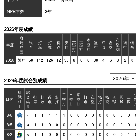
NPB年数
3年
2026年度成績
所
二
三
本
盗
属
試
打
打
得
安
塁
打
盗
犠
犠
年度
塁
塁
塁
塁
球
合
席
数
点
打
打
点
塁
打
飛
打
打
打
刺
団
2026
阪神
58
142
126
12
30
8
0
0
38
4
6
3
2
0
2026年度試合別成績
対
試
二
三
本
併
戦
合
打
打
得
安
打
盗
犠
犠
四
死
三
日付
塁
塁
塁
殺
相
結
席
数
点
打
点
塁
打
飛
球
球
振
打
打
打
打
手
果
8/6
○
1
1
1
1
1
0
0
0
0
0
0
0
0
0
0
8/5
●
1
1
0
0
0
0
0
0
0
0
0
0
0
0
0
8/2
○
1
1
0
0
0
0
0
0
0
0
0
0
0
1
0