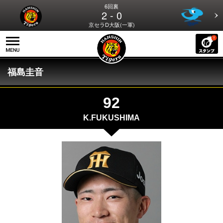
6回裏
2 - 0
京セラD大阪(一軍)
福島圭音
92
K.FUKUSHIMA