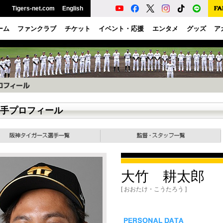
Tigers-net.com
English
ーム
ファンクラブ
チケット
イベント・応援
エンタメ
グッズ
ア
手プロフィール
大竹 耕太郎
[ おおたけ・こうたろう ]