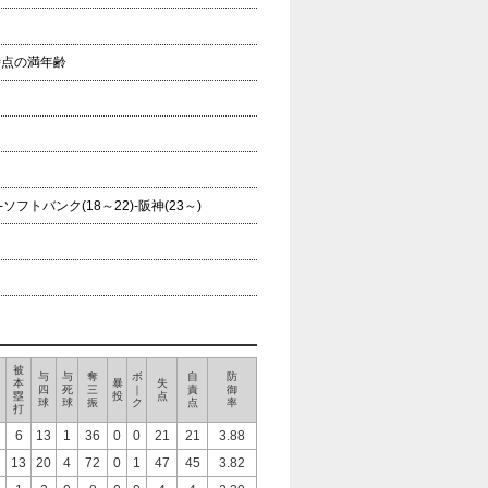
年時点の満年齢
ソフトバンク(18～22)-阪神(23～)
被
与
与
奪
ボ
自
防
本
暴
失
四
死
三
｜
責
御
塁
投
点
球
球
振
ク
点
率
打
6
13
1
36
0
0
21
21
3.88
13
20
4
72
0
1
47
45
3.82