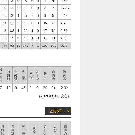
1
3
0
8
0
0
4
4
2.30
0
3
0
1
0
0
7
7
15.75
1
2
1
5
2
0
6
5
6.43
2
10
12
3
82
0
0
36
33
2.26
4
8
33
1
91
1
0
47
45
2.80
5
7
8
48
1
0
31
31
2.85
44
93
18
343
4
1
199
191
3.09
被
与
与
奪
ボ
自
防
本
暴
失
四
死
三
｜
責
御
塁
投
点
球
球
振
ク
点
率
打
7
12
0
45
1
0
30
24
2.82
（2026/08/06 現在）
与
与
奪
ボ
自
暴
失
四
死
三
｜
責
投
点
球
球
振
ク
点