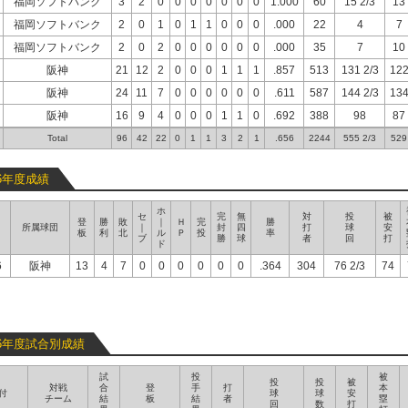
福岡ソフトバンク
3
2
0
0
0
0
0
0
0
1.000
60
15 2/3
13
福岡ソフトバンク
2
0
1
0
1
1
0
0
0
.000
22
4
7
福岡ソフトバンク
2
0
2
0
0
0
0
0
0
.000
35
7
10
阪神
21
12
2
0
0
0
1
1
1
.857
513
131 2/3
12
阪神
24
11
7
0
0
0
0
0
0
.611
587
144 2/3
13
阪神
16
9
4
0
0
0
1
1
0
.692
388
98
87
Total
96
42
22
0
1
1
3
2
1
.656
2244
555 2/3
529
26年度成績
ホ
セ
完
無
対
投
被
登
勝
敗
｜
Ｈ
完
勝
所属球団
｜
封
四
打
球
安
板
利
北
ル
Ｐ
投
率
ブ
勝
球
者
回
打
ド
6
阪神
13
4
7
0
0
0
0
0
0
.364
304
76 2/3
74
26年度試合別成績
試
投
被
投
投
被
対戦
合
登
手
打
本
付
球
球
安
チーム
結
板
結
者
塁
回
数
打