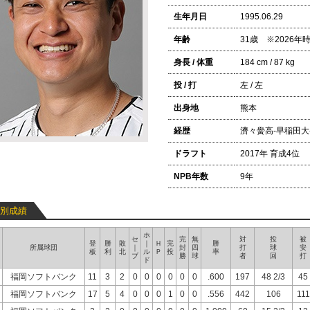
生年月日
1995.06.29
年齢
31歳 ※2026
身長 / 体重
184 cm / 87 kg
投 / 打
左 / 左
出身地
熊本
経歴
濟々黌高-早稲田大-
ドラフト
2017年 育成4位
NPB年数
9年
別成績
ホ
セ
完
無
対
投
被
登
勝
敗
｜
Ｈ
完
勝
所属球団
｜
封
四
打
球
安
板
利
北
ル
Ｐ
投
率
ブ
勝
球
者
回
打
ド
福岡ソフトバンク
11
3
2
0
0
0
0
0
0
.600
197
48 2/3
45
福岡ソフトバンク
17
5
4
0
0
0
1
0
0
.556
442
106
111